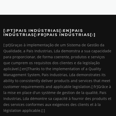
[:PT]PAIS INDÚSTRIAS[:EN]PAIS
INDÚSTRIAS[:FR]PAIS INDÚSTRIAS[:]
[:pt]Graças à implementação de um Sistema de Gestão da
Qualidade, a Pais Industrias, Lda demonstra a sua capacidade
para proporcionar, de forma coerente, produtos e serviços
que cumprem os requisitos dos clientes e da legislação
aplicável.[:en]Thanks to the implementation of a Quality
Management System, Pais Industrias, Lda demonstrates its
ability to consistently deliver products and services that meet
customer requirements and applicable legislation.[:fr]Grâce à
la mise en place d'un système de gestion de la qualité, Pais
Industrias, Lda démontre sa capacité à fournir des produits et
des services conformes aux exigences des clients et à la
législation applicable.[:]