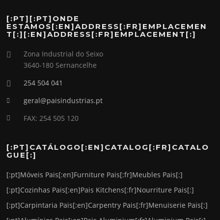
[:PT][:PT]ONDE
ESTAMOS[:EN]ADDRESS[:FR]EMPLACEMEN
T[:][:EN]ADDRESS[:FR]EMPLACEMENT[:]
Zona Industrial do Seixo
3640-180 Sernancelhe
254 504 041
geral@paisindustrias.pt
FAX: 254 505 120
[:PT]CATÁLOGO[:EN]CATALOG[:FR]CATALO
GUE[:]
[:pt]Móveis Pais[:en]Furniture Pais[:fr]Meubles Pais[:]
[:pt]Cozinhas Pais[:en]Pais Kitchens[:fr]Nourriture Pais[:]
[:pt]Carpintaria Pais[:en]Carpentry Pais[:fr]Menuiserie Pais[:]