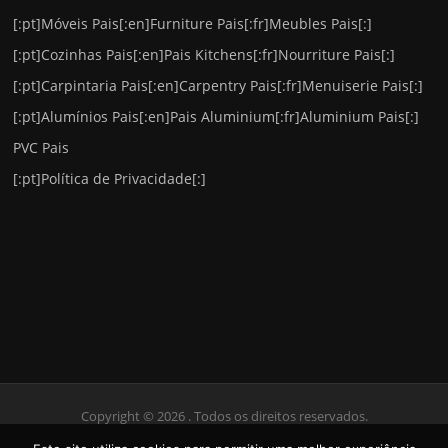
[:pt]Móveis Pais[:en]Furniture Pais[:fr]Meubles Pais[:]
[:pt]Cozinhas Pais[:en]Pais Kitchens[:fr]Nourriture Pais[:]
[:pt]Carpintaria Pais[:en]Carpentry Pais[:fr]Menuiserie Pais[:]
[:pt]Alumínios Pais[:en]Pais Aluminium[:fr]Aluminium Pais[:]
PVC Pais
[:pt]Política de Privacidade[:]
Copyright © 2026 . Todos os direitos reservados.