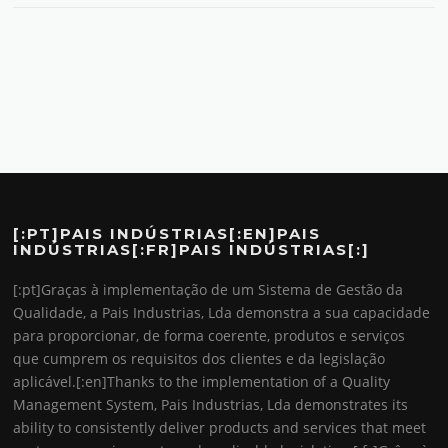
[:PT]PAIS INDÚSTRIAS[:EN]PAIS
INDÚSTRIAS[:FR]PAIS INDÚSTRIAS[:]
[:pt]Graças à implementação de um Sistema de Gestão da
Qualidade, a Pais Industrias, Lda demonstra a sua capacidade
para proporcionar, de forma coerente, produtos e serviços
que cumprem os requisitos dos clientes e da legislação
aplicável.[:en]Thanks to the implementation of a Quality
Management System, Pais Industrias, Lda demonstrates its
ability to consistently deliver products and services that meet