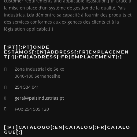
customer requirements and applicable legislation.[:fr]Grâce à
la mise en place d'un système de gestion de la qualité, Pais
Industrias, Lda démontre sa capacité à fournir des produits et
des services conformes aux exigences des clients et à la
législation applicable.[:]
[:PT][:PT]ONDE
ESTAMOS[:EN]ADDRESS[:FR]EMPLACEMEN
T[:][:EN]ADDRESS[:FR]EMPLACEMENT[:]
Zona Industrial do Seixo
3640-180 Sernancelhe
254 504 041
geral@paisindustrias.pt
FAX: 254 505 120
[:PT]CATÁLOGO[:EN]CATALOG[:FR]CATALO
GUE[:]