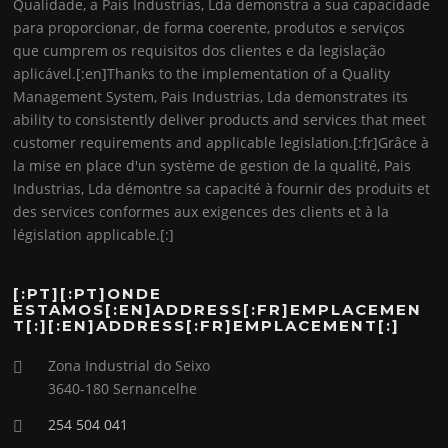
Qualidade, a Pais Industrias, Lda demonstra a sua capacidade
para proporcionar, de forma coerente, produtos e serviços
que cumprem os requisitos dos clientes e da legislação
aplicável.[:en]Thanks to the implementation of a Quality
Management System, Pais Industrias, Lda demonstrates its
ability to consistently deliver products and services that meet
customer requirements and applicable legislation.[:fr]Grâce à
la mise en place d'un système de gestion de la qualité, Pais
Industrias, Lda démontre sa capacité à fournir des produits et
des services conformes aux exigences des clients et à la
législation applicable.[:]
[:PT][:PT]ONDE
ESTAMOS[:EN]ADDRESS[:FR]EMPLACEMEN
T[:][:EN]ADDRESS[:FR]EMPLACEMENT[:]
Zona Industrial do Seixo
3640-180 Sernancelhe
254 504 041