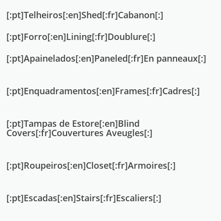
[:pt]Telheiros[:en]Shed[:fr]Cabanon[:]
[:pt]Forro[:en]Lining[:fr]Doublure[:]
[:pt]Apainelados[:en]Paneled[:fr]En panneaux[:]
[:pt]Enquadramentos[:en]Frames[:fr]Cadres[:]
[:pt]Tampas de Estore[:en]Blind
Covers[:fr]Couvertures Aveugles[:]
[:pt]Roupeiros[:en]Closet[:fr]Armoires[:]
[:pt]Escadas[:en]Stairs[:fr]Escaliers[:]