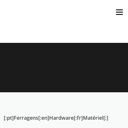
Saltar
para
Menu
o
conteúdo
[:pt]Ferragens[:en]Hardware[:fr]Matériel[:]