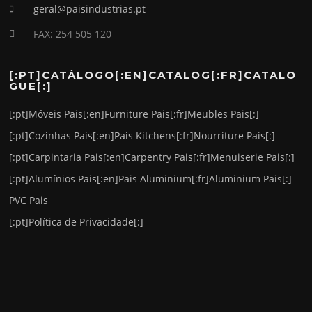
geral@paisindustrias.pt
FAX: 254 505 120
[:PT]CATÁLOGO[:EN]CATALOG[:FR]CATALO
GUE[:]
[:pt]Móveis Pais[:en]Furniture Pais[:fr]Meubles Pais[:]
[:pt]Cozinhas Pais[:en]Pais Kitchens[:fr]Nourriture Pais[:]
[:pt]Carpintaria Pais[:en]Carpentry Pais[:fr]Menuiserie Pais[:]
[:pt]Alumínios Pais[:en]Pais Aluminium[:fr]Aluminium Pais[:]
PVC Pais
[:pt]Política de Privacidade[:]