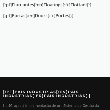
[:pt]Flutuantes[:en]Floatings[:fr]Flottant[:]
[:pt]Portas[:en]Doors[:fr]Portes[:]
[:PT]PAIS INDÚSTRIAS[:EN]PAIS
INDÚSTRIAS[:FR]PAIS INDÚSTRIAS[:]
[:pt]Graças à implementação de um Sistema de Gestão da