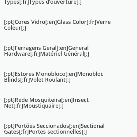
Types[:fr]Types d’ouverture[:]
[:pt]Cores Vidro[:en]Glass Color[:fr]Verre
Coleur[:]
[:pt]Ferragens Geral[:en]General
Hardware[:fr]Matériel Général[:]
[:pt]Estores Monobloco[:en]Monobloc
Blinds[:fr]Volet Roulant[:]
[:pt]Rede Mosquiteira[:en]Insect
Net[:fr]Moustiquaire[:]
[:pt]Portões Seccionados[:en]Sectional
Gates[:fr]Portes sectionnelles[:]