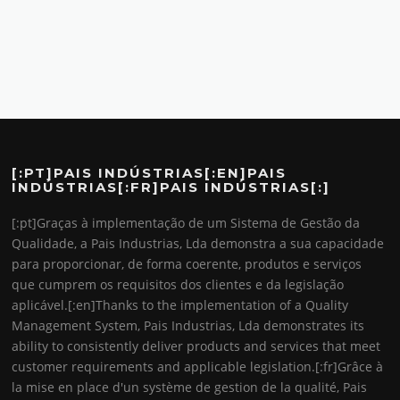
[:PT]PAIS INDÚSTRIAS[:EN]PAIS
INDÚSTRIAS[:FR]PAIS INDÚSTRIAS[:]
[:pt]Graças à implementação de um Sistema de Gestão da
Qualidade, a Pais Industrias, Lda demonstra a sua capacidade
para proporcionar, de forma coerente, produtos e serviços
que cumprem os requisitos dos clientes e da legislação
aplicável.[:en]Thanks to the implementation of a Quality
Management System, Pais Industrias, Lda demonstrates its
ability to consistently deliver products and services that meet
customer requirements and applicable legislation.[:fr]Grâce à
la mise en place d'un système de gestion de la qualité, Pais