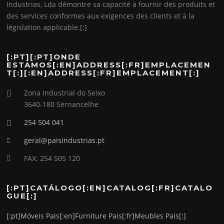
Industrias, Lda démontre sa capacité à fournir des produits et
des services conformes aux exigences des clients et à la
législation applicable.[:]
[:PT][:PT]ONDE
ESTAMOS[:EN]ADDRESS[:FR]EMPLACEMEN
T[:][:EN]ADDRESS[:FR]EMPLACEMENT[:]
Zona Industrial do Seixo
3640-180 Sernancelhe
254 504 041
geral@paisindustrias.pt
FAX: 254 505 120
[:PT]CATÁLOGO[:EN]CATALOG[:FR]CATALO
GUE[:]
[:pt]Móveis Pais[:en]Furniture Pais[:fr]Meubles Pais[:]