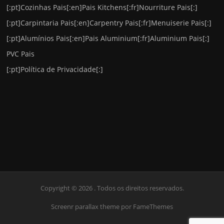
[:pt]Cozinhas Pais[:en]Pais Kitchens[:fr]Nourriture Pais[:]
[:pt]Carpintaria Pais[:en]Carpentry Pais[:fr]Menuiserie Pais[:]
[:pt]Alumínios Pais[:en]Pais Aluminium[:fr]Aluminium Pais[:]
PVC Pais
[:pt]Política de Privacidade[:]
Copyright © 2026 . Todos os direitos reservados.
Screenr parallax theme
por FameThemes