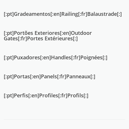
[:pt]Gradeamentos[:en]Railing[:fr]Balaustrade[:]
[:pt]Portões Exteriores[:en]Outdoor
Gates[:fr]Portes Extérieures[:]
[:pt]Puxadores[:en]Handles[:fr]Poignées[:]
[:pt]Portas[:en]Panels[:fr]Panneaux[:]
[:pt]Perfis[:en]Profiles[:fr]Profils[:]