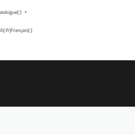
atalogue[:]
h[:fr]Français[:]