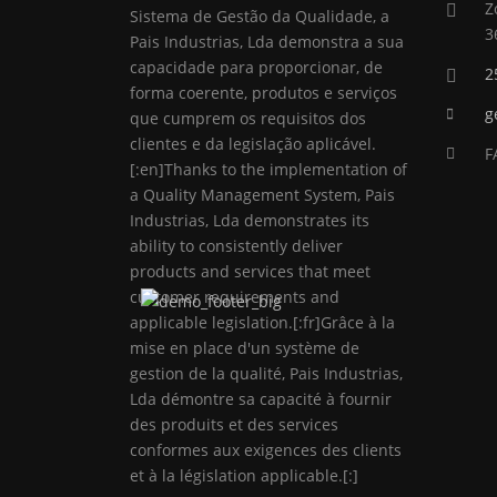
Z
Sistema de Gestão da Qualidade, a
3
Pais Industrias, Lda demonstra a sua
capacidade para proporcionar, de
2
forma coerente, produtos e serviços
g
que cumprem os requisitos dos
clientes e da legislação aplicável.
F
[:en]Thanks to the implementation of
a Quality Management System, Pais
Industrias, Lda demonstrates its
ability to consistently deliver
products and services that meet
customer requirements and
applicable legislation.[:fr]Grâce à la
mise en place d'un système de
gestion de la qualité, Pais Industrias,
Lda démontre sa capacité à fournir
des produits et des services
conformes aux exigences des clients
et à la législation applicable.[:]