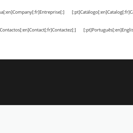
a[:en]Company[:fr]Entreprise[:]
[:pt]Catálogo[:en]Catalog[:fr]C
]Contactos[:en]Contact[:fr]Contactez[:]
[:pt]Português[:en]Englis