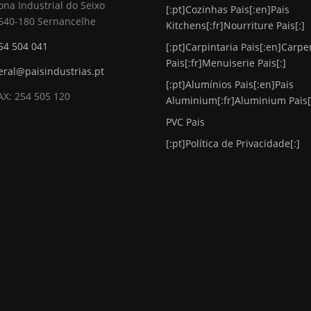
ona Industrial do Seixo
[:pt]Cozinhas Pais[:en]Pais
640-180 Sernancelhe
Kitchens[:fr]Nourriture Pais[:]
54 504 041
[:pt]Carpintaria Pais[:en]Carpe
Pais[:fr]Menuiserie Pais[:]
eral@paisindustrias.pt
[:pt]Alumínios Pais[:en]Pais
AX: 254 505 120
Aluminium[:fr]Aluminium Pais[
PVC Pais
[:pt]Política de Privacidade[:]