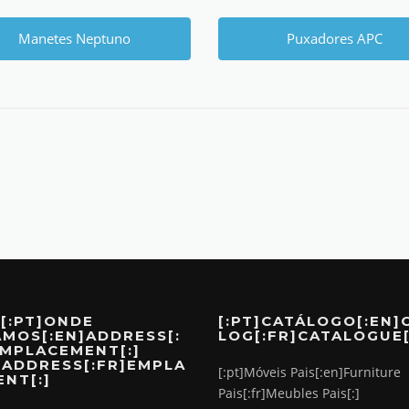
Manetes Neptuno
Puxadores APC
][:PT]ONDE
[:PT]CATÁLOGO[:EN]
AMOS[:EN]ADDRESS[:
LOG[:FR]CATALOGUE[
EMPLACEMENT[:]
]ADDRESS[:FR]EMPLA
[:pt]Móveis Pais[:en]Furniture
NT[:]
Pais[:fr]Meubles Pais[:]