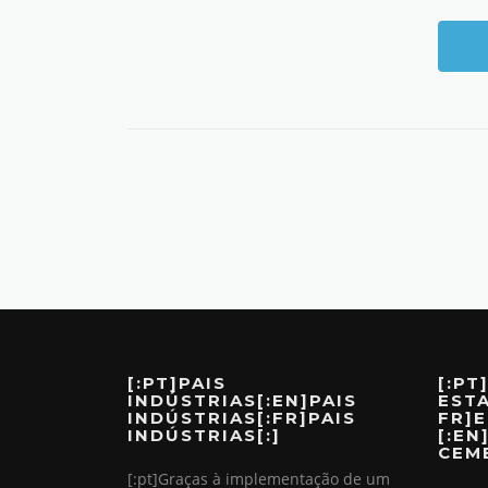
[:PT]PAIS
[:PT
INDÚSTRIAS[:EN]PAIS
EST
INDÚSTRIAS[:FR]PAIS
FR]
INDÚSTRIAS[:]
[:EN
CEME
[:pt]Graças à implementação de um