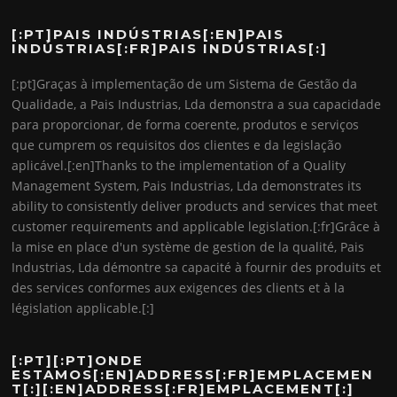
[:PT]PAIS INDÚSTRIAS[:EN]PAIS
INDÚSTRIAS[:FR]PAIS INDÚSTRIAS[:]
[:pt]Graças à implementação de um Sistema de Gestão da
Qualidade, a Pais Industrias, Lda demonstra a sua capacidade
para proporcionar, de forma coerente, produtos e serviços
que cumprem os requisitos dos clientes e da legislação
aplicável.[:en]Thanks to the implementation of a Quality
Management System, Pais Industrias, Lda demonstrates its
ability to consistently deliver products and services that meet
customer requirements and applicable legislation.[:fr]Grâce à
la mise en place d'un système de gestion de la qualité, Pais
Industrias, Lda démontre sa capacité à fournir des produits et
des services conformes aux exigences des clients et à la
législation applicable.[:]
[:PT][:PT]ONDE
ESTAMOS[:EN]ADDRESS[:FR]EMPLACEMEN
T[:][:EN]ADDRESS[:FR]EMPLACEMENT[:]