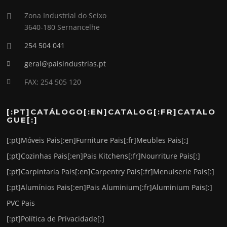
Zona Industrial do Seixo
3640-180 Sernancelhe
254 504 041
geral@paisindustrias.pt
FAX: 254 505 120
[:PT]CATÁLOGO[:EN]CATALOG[:FR]CATALO
GUE[:]
[:pt]Móveis Pais[:en]Furniture Pais[:fr]Meubles Pais[:]
[:pt]Cozinhas Pais[:en]Pais Kitchens[:fr]Nourriture Pais[:]
[:pt]Carpintaria Pais[:en]Carpentry Pais[:fr]Menuiserie Pais[:]
[:pt]Alumínios Pais[:en]Pais Aluminium[:fr]Aluminium Pais[:]
PVC Pais
[:pt]Política de Privacidade[:]