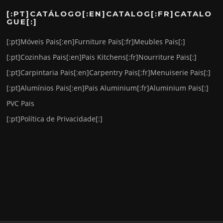
[:PT]CATÁLOGO[:EN]CATALOG[:FR]CATALO
GUE[:]
[:pt]Móveis Pais[:en]Furniture Pais[:fr]Meubles Pais[:]
[:pt]Cozinhas Pais[:en]Pais Kitchens[:fr]Nourriture Pais[:]
[:pt]Carpintaria Pais[:en]Carpentry Pais[:fr]Menuiserie Pais[:]
[:pt]Alumínios Pais[:en]Pais Aluminium[:fr]Aluminium Pais[:]
PVC Pais
[:pt]Política de Privacidade[:]