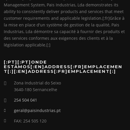
Management System, Pais Industrias, Lda demonstrates its
ability to consistently deliver products and services that meet
customer requirements and applicable legislation.[:fr]Grâce à
la mise en place d'un système de gestion de la qualité, Pais
Industrias, Lda démontre sa capacité à fournir des produits et
des services conformes aux exigences des clients et à la
législation applicable.[:]
[:PT][:PT]ONDE
ESTAMOS[:EN]ADDRESS[:FR]EMPLACEMEN
T[:][:EN]ADDRESS[:FR]EMPLACEMENT[:]
Zona Industrial do Seixo
3640-180 Sernancelhe
254 504 041
geral@paisindustrias.pt
FAX: 254 505 120