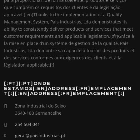
para proporcionar, de forma coerente, produtos e serviços
que cumprem os requisitos dos clientes e da legislação
aplicável.[:en]Thanks to the implementation of a Quality
Management System, Pais Industrias, Lda demonstrates its
ability to consistently deliver products and services that meet
customer requirements and applicable legislation.[:fr]Grâce à
la mise en place d'un système de gestion de la qualité, Pais
Industrias, Lda démontre sa capacité à fournir des produits et
des services conformes aux exigences des clients et à la
législation applicable.[:]
[:PT][:PT]ONDE
ESTAMOS[:EN]ADDRESS[:FR]EMPLACEMEN
T[:][:EN]ADDRESS[:FR]EMPLACEMENT[:]
Zona Industrial do Seixo
3640-180 Sernancelhe
254 504 041
geral@paisindustrias.pt