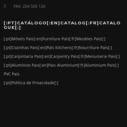
FAX: 254 505 120
[:PT]CATÁLOGO[:EN]CATALOG[:FR]CATALO
GUE[:]
[:pt]Móveis Pais[:en]Furniture Pais[:fr]Meubles Pais[:]
[:pt]Cozinhas Pais[:en]Pais Kitchens[:fr]Nourriture Pais[:]
[:pt]Carpintaria Pais[:en]Carpentry Pais[:fr]Menuiserie Pais[:]
[:pt]Alumínios Pais[:en]Pais Aluminium[:fr]Aluminium Pais[:]
PVC Pais
[:pt]Política de Privacidade[:]