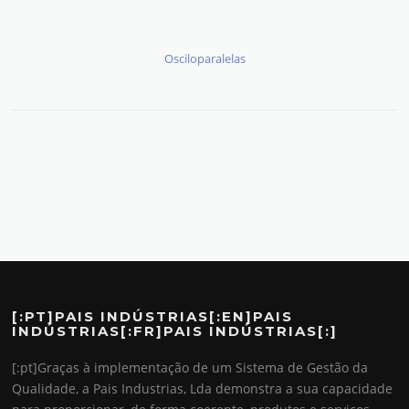
Osciloparalelas
[:PT]PAIS INDÚSTRIAS[:EN]PAIS
INDÚSTRIAS[:FR]PAIS INDÚSTRIAS[:]
[:pt]Graças à implementação de um Sistema de Gestão da
Qualidade, a Pais Industrias, Lda demonstra a sua capacidade