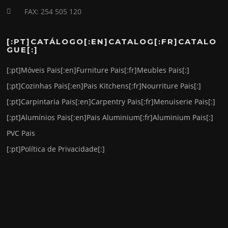
FAX: 254 505 120
[:PT]CATÁLOGO[:EN]CATALOG[:FR]CATALO
GUE[:]
[:pt]Móveis Pais[:en]Furniture Pais[:fr]Meubles Pais[:]
[:pt]Cozinhas Pais[:en]Pais Kitchens[:fr]Nourriture Pais[:]
[:pt]Carpintaria Pais[:en]Carpentry Pais[:fr]Menuiserie Pais[:]
[:pt]Alumínios Pais[:en]Pais Aluminium[:fr]Aluminium Pais[:]
PVC Pais
[:pt]Política de Privacidade[:]