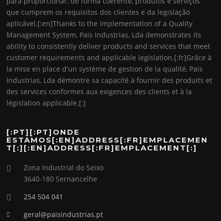
para proporcionar, de forma coerente, produtos e serviços
que cumprem os requisitos dos clientes e da legislação
aplicável.[:en]Thanks to the implementation of a Quality
Management System, Pais Industrias, Lda demonstrates its
ability to consistently deliver products and services that meet
customer requirements and applicable legislation.[:fr]Grâce à
la mise en place d'un système de gestion de la qualité, Pais
Industrias, Lda démontre sa capacité à fournir des produits et
des services conformes aux exigences des clients et à la
législation applicable.[:]
[:PT][:PT]ONDE
ESTAMOS[:EN]ADDRESS[:FR]EMPLACEMEN
T[:][:EN]ADDRESS[:FR]EMPLACEMENT[:]
Zona Industrial do Seixo
3640-180 Sernancelhe
254 504 041
geral@paisindustrias.pt