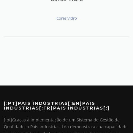
Cores Vidro
[:PT]PAIS INDÚSTRIAS[:EN]PAIS
INDÚSTRIAS[:FR]PAIS INDÚSTRIAS[:]
[:pt]Graças à implementação de um Sistema de Gestão da
Qualidade, a Pais Industrias, Lda demonstra a sua capacidade