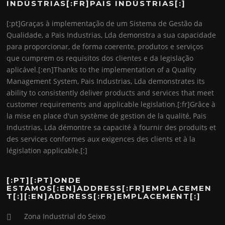
INDÚSTRIAS[:FR]PAIS INDÚSTRIAS[:]
[:pt]Graças à implementação de um Sistema de Gestão da
Qualidade, a Pais Industrias, Lda demonstra a sua capacidade
para proporcionar, de forma coerente, produtos e serviços
que cumprem os requisitos dos clientes e da legislação
aplicável.[:en]Thanks to the implementation of a Quality
Management System, Pais Industrias, Lda demonstrates its
ability to consistently deliver products and services that meet
customer requirements and applicable legislation.[:fr]Grâce à
la mise en place d'un système de gestion de la qualité, Pais
Industrias, Lda démontre sa capacité à fournir des produits et
des services conformes aux exigences des clients et à la
législation applicable.[:]
[:PT][:PT]ONDE
ESTAMOS[:EN]ADDRESS[:FR]EMPLACEMEN
T[:][:EN]ADDRESS[:FR]EMPLACEMENT[:]
Zona Industrial do Seixo