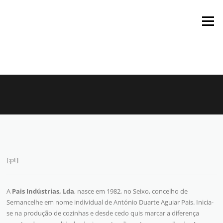
Saltar
para
Menu
o
conteúdo
[:pt]
A
Pais Indústrias, Lda
, nasce em 1982, no Seixo, concelho de
Sernancelhe em nome individual de António Duarte Aguiar Pais. Inicia-
se na produção de cozinhas e desde cedo quis marcar a diferença