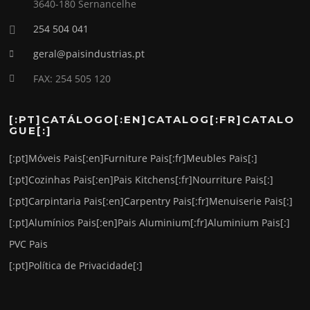
3640-180 Sernancelhe
254 504 041
geral@paisindustrias.pt
FAX: 254 505 120
[:PT]CATÁLOGO[:EN]CATALOG[:FR]CATALO
GUE[:]
[:pt]Móveis Pais[:en]Furniture Pais[:fr]Meubles Pais[:]
[:pt]Cozinhas Pais[:en]Pais Kitchens[:fr]Nourriture Pais[:]
[:pt]Carpintaria Pais[:en]Carpentry Pais[:fr]Menuiserie Pais[:]
[:pt]Alumínios Pais[:en]Pais Aluminium[:fr]Aluminium Pais[:]
PVC Pais
[:pt]Política de Privacidade[:]