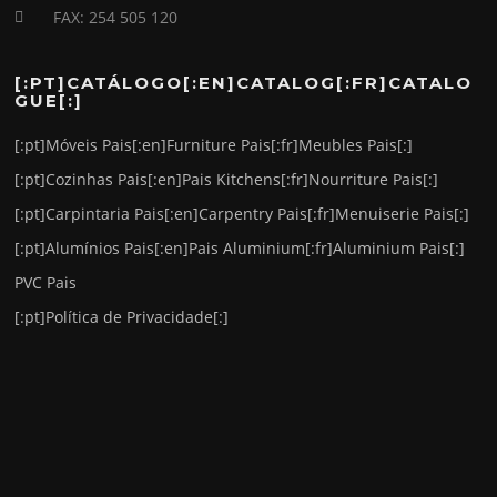
FAX: 254 505 120
[:PT]CATÁLOGO[:EN]CATALOG[:FR]CATALO
GUE[:]
[:pt]Móveis Pais[:en]Furniture Pais[:fr]Meubles Pais[:]
[:pt]Cozinhas Pais[:en]Pais Kitchens[:fr]Nourriture Pais[:]
[:pt]Carpintaria Pais[:en]Carpentry Pais[:fr]Menuiserie Pais[:]
[:pt]Alumínios Pais[:en]Pais Aluminium[:fr]Aluminium Pais[:]
PVC Pais
[:pt]Política de Privacidade[:]