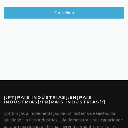
Cores Vidro
[:PT]PAIS INDÚSTRIAS[:EN]PAIS
INDÚSTRIAS[:FR]PAIS INDÚSTRIAS[:]
[:pt]Graças à implementação de um Sistema de Gestão da
Qualidade, a Pais Industrias, Lda demonstra a sua capacidade
para proporcionar, de forma coerente, produtos e serviços