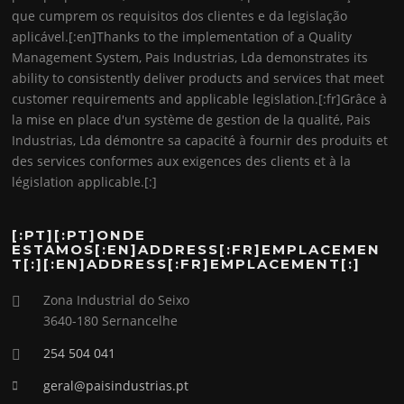
que cumprem os requisitos dos clientes e da legislação
aplicável.[:en]Thanks to the implementation of a Quality
Management System, Pais Industrias, Lda demonstrates its
ability to consistently deliver products and services that meet
customer requirements and applicable legislation.[:fr]Grâce à
la mise en place d'un système de gestion de la qualité, Pais
Industrias, Lda démontre sa capacité à fournir des produits et
des services conformes aux exigences des clients et à la
législation applicable.[:]
[:PT][:PT]ONDE
ESTAMOS[:EN]ADDRESS[:FR]EMPLACEMEN
T[:][:EN]ADDRESS[:FR]EMPLACEMENT[:]
Zona Industrial do Seixo
3640-180 Sernancelhe
254 504 041
geral@paisindustrias.pt