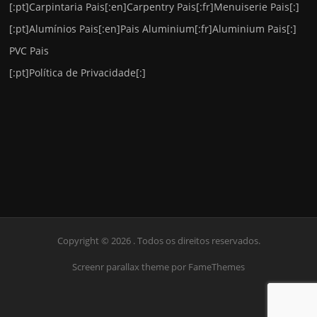
[:pt]Carpintaria Pais[:en]Carpentry Pais[:fr]Menuiserie Pais[:]
[:pt]Alumínios Pais[:en]Pais Aluminium[:fr]Aluminium Pais[:]
PVC Pais
[:pt]Política de Privacidade[:]
Copyright © 2026 . Todos os direitos reservados.
Screenr parallax theme
por FameThemes