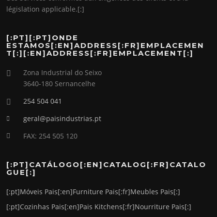
législation applicable.[:]
[:PT][:PT]ONDE
ESTAMOS[:EN]ADDRESS[:FR]EMPLACEMEN
T[:][:EN]ADDRESS[:FR]EMPLACEMENT[:]
Zona Industrial do Seixo
3640-180 Sernancelhe
254 504 041
geral@paisindustrias.pt
FAX: 254 505 120
[:PT]CATÁLOGO[:EN]CATALOG[:FR]CATALO
GUE[:]
[:pt]Móveis Pais[:en]Furniture Pais[:fr]Meubles Pais[:]
[:pt]Cozinhas Pais[:en]Pais Kitchens[:fr]Nourriture Pais[:]