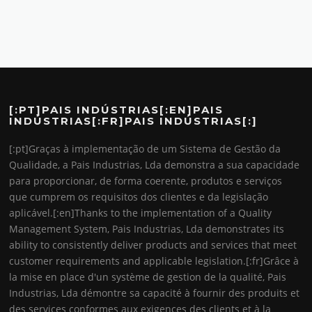
[:PT]PAIS INDÚSTRIAS[:EN]PAIS
INDÚSTRIAS[:FR]PAIS INDÚSTRIAS[:]
[:pt]Graças à implementação de um Sistema de Gestão da
Qualidade, a Pais Industrias, Lda demonstra a sua capacidade
para proporcionar, de forma coerente, produtos e serviços
que cumprem os requisitos dos clientes e da legislação
aplicável.[:en]Thanks to the implementation of a Quality
Management System, Pais Industrias, Lda demonstrates its
ability to consistently deliver products and services that meet
customer requirements and applicable legislation.[:fr]Grâce à
la mise en place d'un système de gestion de la qualité, Pais
Industrias, Lda démontre sa capacité à fournir des produits et
des services conformes aux exigences des clients et à la